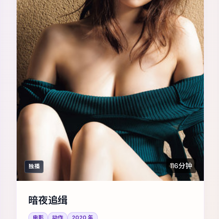
116分钟
独播
暗夜追缉
电影
动作
2020
年