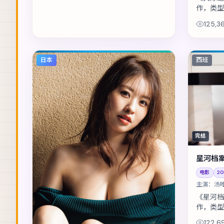
作，类型
案，让独
125,3
括朱一龙
日本
西班
完结
星河档
电影
20
主演：
汤
《星河档
作，类型
断，留守
122,6