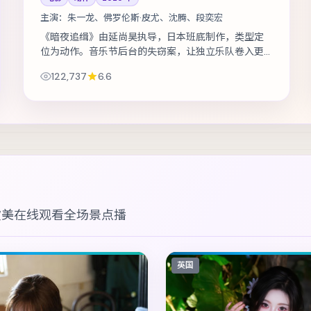
主演：
朱一龙、佛罗伦斯·皮尤、沈腾、段奕宏
《暗夜追缉》由延尚昊执导，日本班底制作，类型定
位为动作。音乐节后台的失窃案，让独立乐队卷入更
大的阴谋。主演包括朱一龙、佛罗伦斯·皮尤、沈腾
122,737
6.6
等，表演层次丰富。镜头语言克制而富有...
欧美在线观看
全场景点播
英国