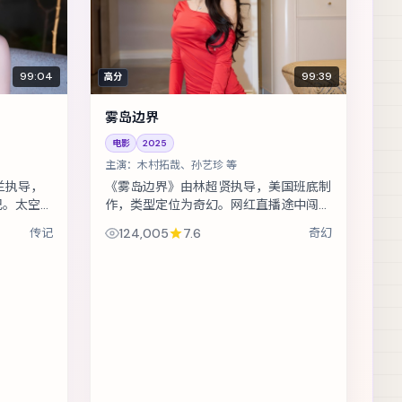
99:04
99:39
高分
雾岛边界
电影
2025
主演：
木村拓哉、孙艺珍 等
兰执导，
《雾岛边界》由林超贤执导，美国班底制
记。太空站
作，类型定位为奇幻。网红直播途中闯入
在补给耗尽
真实罪案现场，流量与良知正面冲突。主
传记
124,005
7.6
奇幻
廖凡、王
演包括木村拓哉、孙艺珍、安藤樱 等，...