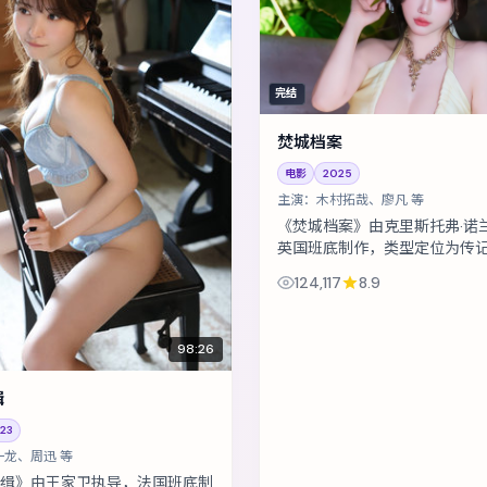
完结
焚城档案
电影
2025
主演：
木村拓哉、廖凡 等
《焚城档案》由克里斯托弗·诺
英国班底制作，类型定位为传
突发通讯中断，留守组员必须
124,117
8.9
前自救。主演包括木村拓哉、
凯...
98:26
缉
23
一龙、周迅 等
缉》由王家卫执导，法国班底制