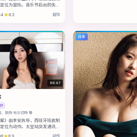
定位为冒险。音乐节后台的失窃
立乐队卷入更大的阴谋。主演包
64
6.3
冒险
、周迅、全智贤 等，表演层次...
日本
99:47
案
21
唯、凯特·布兰切特 等
案》由李安执导，西班牙班底制
定位为动作。太空站突发通讯中
组员必须在补给耗尽前自救。主
98
8.9
动作