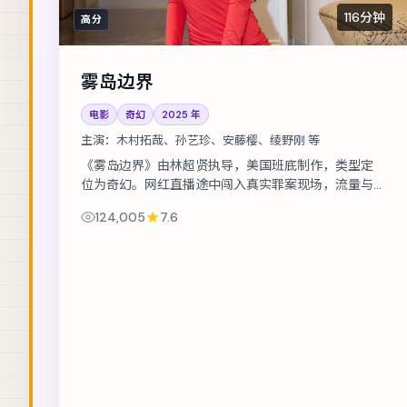
116分钟
高分
雾岛边界
电影
奇幻
2025
年
主演：
木村拓哉、孙艺珍、安藤樱、绫野刚 等
《雾岛边界》由林超贤执导，美国班底制作，类型定
位为奇幻。网红直播途中闯入真实罪案现场，流量与
良知正面冲突。主演包括木村拓哉、孙艺珍、安藤樱
124,005
7.6
等，表演层次丰富。在类型框架内尝试作...