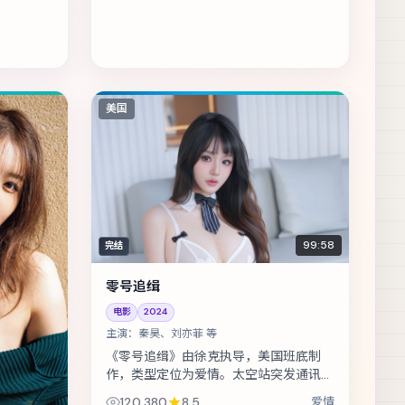
美国
99:58
完结
零号追缉
电影
2024
主演：
秦昊、刘亦菲 等
《零号追缉》由徐克执导，美国班底制
作，类型定位为爱情。太空站突发通讯中
断，留守组员必须在补给耗尽前自救。主
120,380
8.5
爱情