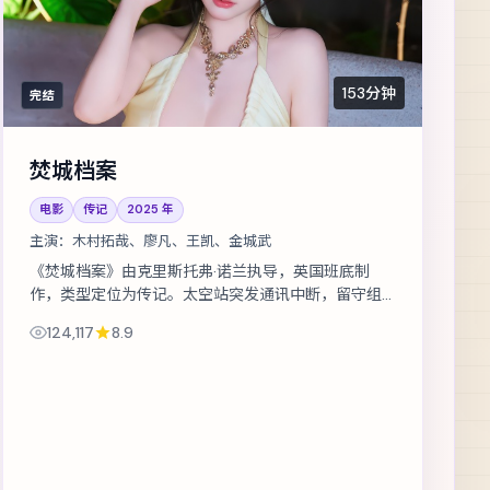
153分钟
完结
焚城档案
电影
传记
2025
年
主演：
木村拓哉、廖凡、王凯、金城武
《焚城档案》由克里斯托弗·诺兰执导，英国班底制
作，类型定位为传记。太空站突发通讯中断，留守组
员必须在补给耗尽前自救。主演包括木村拓哉、廖
124,117
8.9
凡、王凯 等，表演层次丰富。在类型框架内...