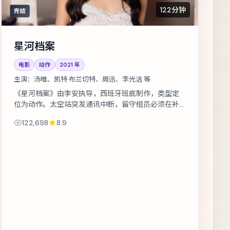
122分钟
完结
星河档案
电影
动作
2021
年
主演：
汤唯、凯特·布兰切特、周迅、李光洁 等
《星河档案》由李安执导，西班牙班底制作，类型定
位为动作。太空站突发通讯中断，留守组员必须在补
给耗尽前自救。主演包括汤唯、凯特·布兰切特、周迅
122,698
8.9
等，表演层次丰富。在类型框架内尝试...