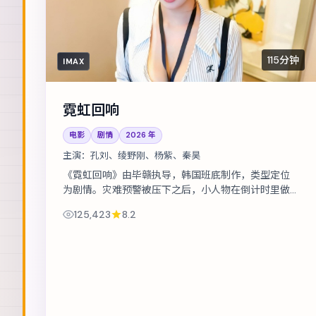
115分钟
IMAX
霓虹回响
电影
剧情
2026
年
主演：
孔刘、绫野刚、杨紫、秦昊
《霓虹回响》由毕赣执导，韩国班底制作，类型定位
为剧情。灾难预警被压下之后，小人物在倒计时里做
出艰难抉择。主演包括孔刘、绫野刚、杨紫 等，表演
125,423
8.2
层次丰富。在类型框架内尝试作者表达，...