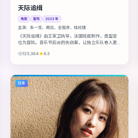
天际追缉
电影
冒险
2023
年
主演：
朱一龙、周迅、全智贤、桂纶镁
《天际追缉》由王家卫执导，法国班底制作，类型定
位为冒险。音乐节后台的失窃案，让独立乐队卷入更
大的阴谋。主演包括朱一龙、周迅、全智贤 等，表演
125,364
6.3
层次丰富。节奏层层推进，伏笔在第三幕...
日本