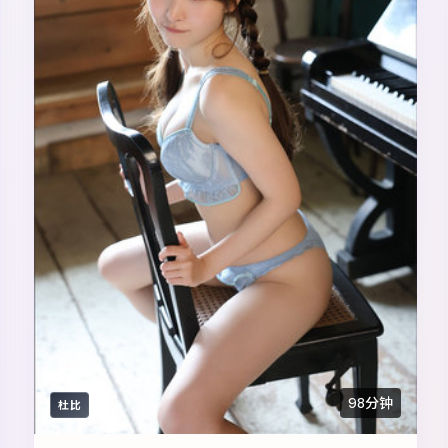
98分钟
杜比