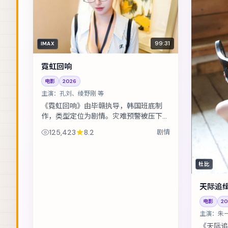
99:31
IMAX
霓虹回响
电影
2026
主演：
孔刘、绫野刚 等
《霓虹回响》由毕赣执导，韩国班底制
作，类型定位为剧情。灾难预警被压下之
后，小人物在倒计时里做出艰难抉择。主
125,423
8.2
剧情
演包括孔刘、绫野刚、杨紫 等，表演层
次...
杜比
天际追
电影
20
主演：
朱
《天际追